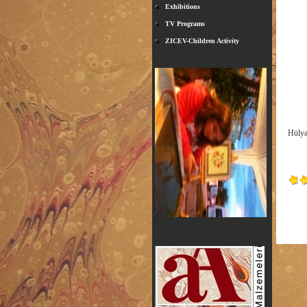
Exhibitions
TV Programs
ZICEV-Children Activity
Hülya