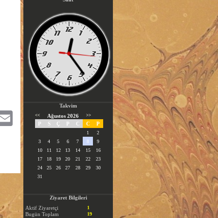
Takvim
itter
Email
<<
Ağustos 2026
>>
P
S
Ç
P
C
C
P
1
2
3
4
5
6
7
8
9
10
11
12
13
14
15
16
17
18
19
20
21
22
23
24
25
26
27
28
29
30
31
Ziyaret Bilgileri
Aktif Ziyaretçi
1
Bugün Toplam
19