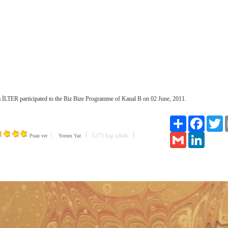
 İLTER participated to the Biz Bize Programme of Kanal B on 02 June, 2011.
Paylaş
Facebook
Tw
1275 kişi izledi
Puan ver
Yorum Yaz
Gmail
LinkedIn