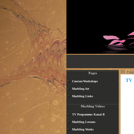
TV Prog
Pages
TV 
Courses/Workshops
Marbling Art
Marbling Links
Marbling Videos
TV Programme: Kanal B
Marbling Lessons
Marbling Works